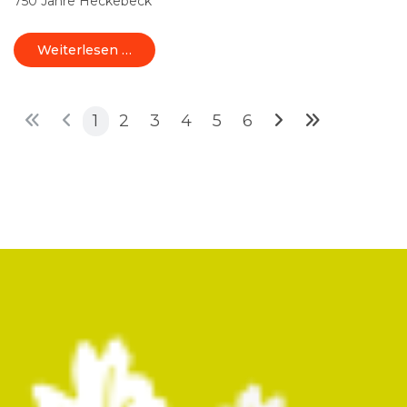
750 Jahre Heckebeck
Weiterlesen …
1
2
3
4
5
6